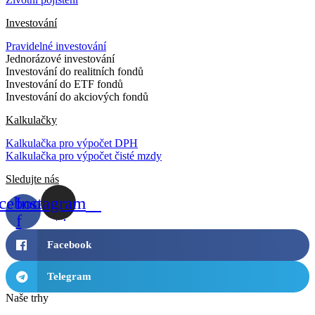
Investování
Pravidelné investování
Jednorázové investování
Investování do realitních fondů
Investování do ETF fondů
Investování do akciových fondů
Kalkulačky
Kalkulačka pro výpočet DPH
Kalkulačka pro výpočet čisté mzdy
Sledujte nás
cebook-
Instagram
f
Facebook
Telegram
Naše trhy