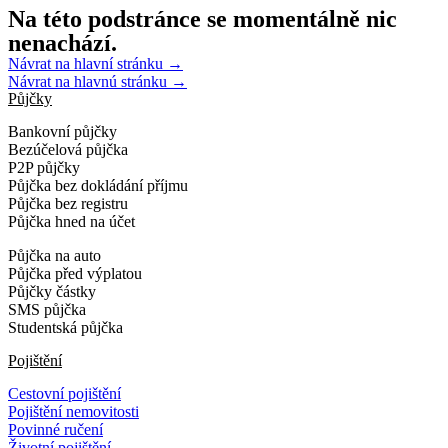
Na této podstránce se momentálně nic
nenachází.
Návrat na hlavní stránku →
Návrat na hlavnú stránku →
Půjčky
Bankovní půjčky
Bezúčelová půjčka
P2P půjčky
Půjčka bez dokládání příjmu
Půjčka bez registru
Půjčka hned na účet
Půjčka na auto
Půjčka před výplatou
Půjčky částky
SMS půjčka
Studentská půjčka
Pojištění
Cestovní pojištění
Pojištění nemovitosti
Povinné ručení
Životní pojištění